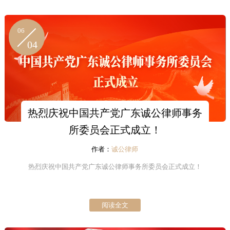
座教授鲍宇辉、法培中心客座教授暨诚公所不动产运营管理
事务部成员林越策参与了合作签约仪式，致力实现共建共
06
享，共同为国内住建部门、物业协会、企业和物业管理从业
04
人体提供以专业法律为核心的综合法律培训、顾问及代理服
务。
热烈庆祝中国共产党广东诚公律师事务
所委员会正式成立！
作者：
诚公律师
热烈庆祝中国共产党广东诚公律师事务所委员会正式成立！
阅读全文