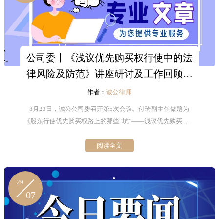
公司委丨《浅议优先购买权行使中的法
律风险及防范》讲座研讨及工作回顾、
展望
作者：
诚公律师
8月23日，诚公公司委召开第5次会议。付琦副主任做题为
《股东行使优先购买权路上的那些“坑”——浅议优先购买权行
使中的法律风险及防范》的讲座研讨，并和与会委员进行了
阅读全文
深入探讨。
29
07