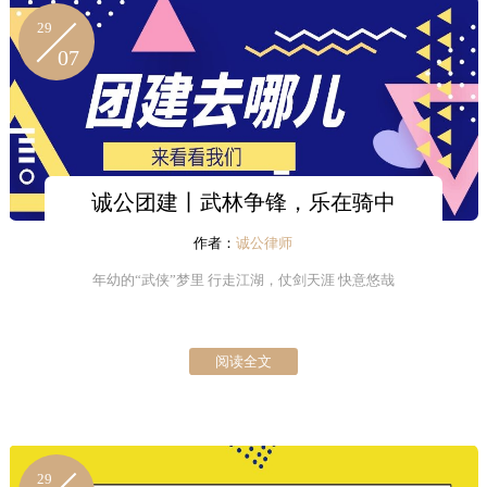
29
07
诚公团建丨武林争锋，乐在骑中
作者：
诚公律师
年幼的“武侠”梦里 行走江湖，仗剑天涯 快意悠哉
阅读全文
29