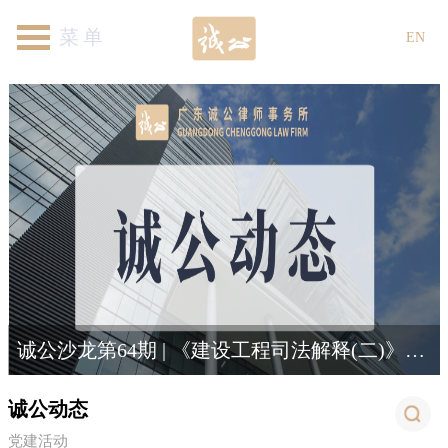
首页
关于我们
律师团队
专业领域
新闻资讯
各地机构
加入我们
联系我们
EN
诚公乌鲁木齐分所联合伊犁师范大学法律培训圆满结束
诚公沙龙第64期 | 《建设工程司法解释(二)》新规解读与适用
诚公动态
党建活动