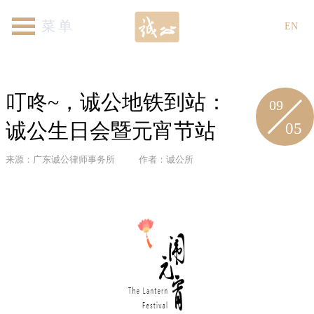
首页
关于我们
律师团队
专业领域
新闻资讯
各地机构
加入我们
联系我们
EN
叮咚~，诚公地铁到站：
09
05
诚公生日会暨元宵节站
来源：广东诚公律师事务所
作者：诚公所