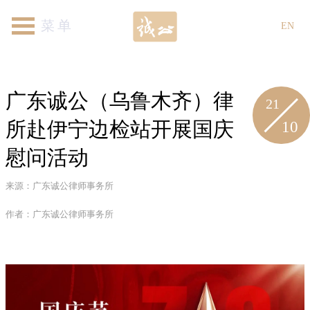
首页
关于我们
律师团队
专业领域
新闻资讯
各地机构
加入我们
联系我们
EN
广东诚公（乌鲁木齐）律
21
10
所赴伊宁边检站开展国庆
慰问活动
来源：广东诚公律师事务所
作者：广东诚公律师事务所